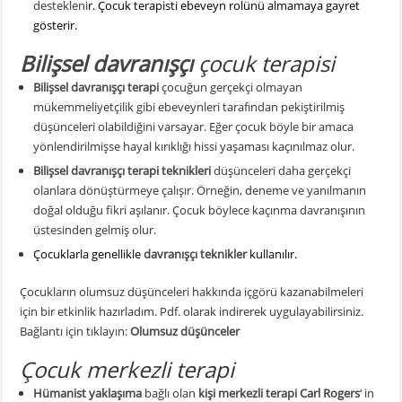
destekleni
r. Çocuk terapisti ebeveyn rolünü almamaya gayret
gösterir.
Bilişsel davranışçı
çocuk terapisi
Bilişsel davranışçı terapi
çocuğun gerçekçi olmayan
mükemmeliyetçilik gibi ebeveynleri tarafından pekiştirilmiş
düşünceleri olabildiğini varsayar. Eğer çocuk böyle bir amaca
yönlendirilmişse hayal kırıklığı hissi yaşaması kaçınılmaz olur.
Bilişsel davranışçı terapi teknikleri
düşünceleri daha gerçekçi
olanlara dönüştürmeye çalışır. Örneğin, deneme ve yanılmanın
doğal olduğu fikri aşılanır. Çocuk böylece kaçınma davranışının
üstesinden gelmiş olur.
Çocuklarla genellikle
davranışçı teknikler
kullanılır.
Çocukların olumsuz düşünceleri hakkında içgörü kazanabilmeleri
için bir etkinlik hazırladım. Pdf. olarak indirerek uygulayabilirsiniz.
Bağlantı için tıklayın:
Olumsuz düşünceler
Çocuk merkezli terapi
Hümanist yaklaşıma
bağlı olan
kişi merkezli terapi
Carl Rogers
‘ in