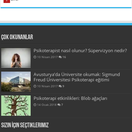
Çok Okunanlar
Psikoterapist nasıl olunur? Süpervizyon nedir?
10 Nisan 2017
16
Avusturya’da Üniversite okumak: Sigmund
Freud Üniversitesi Psikoterapi eğitimi
10 Nisan 2017
9
Psikoterapi etkinlikleri: Blob ağaçları
14 Ocak 2018
7
Sizin İçin Seçtiklerimiz