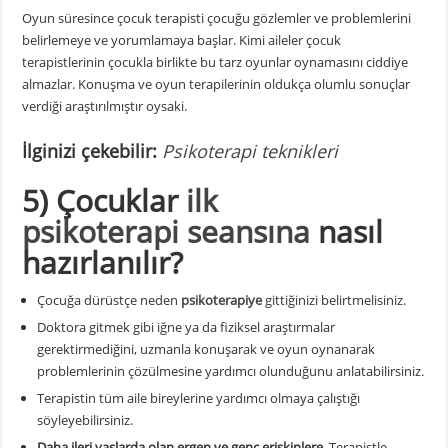
Oyun süresince çocuk terapisti çocuğu gözlemler ve problemlerini
belirlemeye ve yorumlamaya başlar. Kimi aileler çocuk
terapistlerinin çocukla birlikte bu tarz oyunlar oynamasını ciddiye
almazlar. Konuşma ve oyun terapilerinin oldukça olumlu sonuçlar
verdiği araştırılmıştır oysaki.
İlginizi çekebilir:
Psikoterapi teknikleri
5) Çocuklar
ilk
psikoterapi seansına
nasıl
hazırlanılır?
Çocuğa dürüstçe neden
psikoterapiye
gittiğinizi belirtmelisiniz.
Doktora gitmek gibi iğne ya da fiziksel araştırmalar
gerektirmediğini, uzmanla konuşarak ve oyun oynanarak
problemlerinin çözülmesine yardımcı olunduğunu anlatabilirsiniz.
Terapistin tüm aile bireylerine yardımcı olmaya çalıştığı
söyleyebilirsiniz.
Daha ileri yaşlarda olan ergen ve genç erişkinlere.
Terapistle