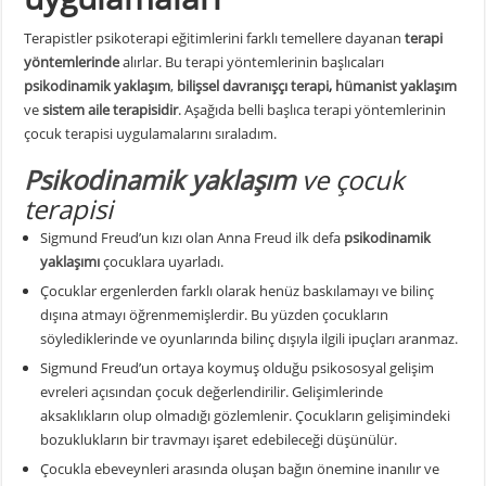
Terapistler psikoterapi eğitimlerini farklı temellere dayanan
terapi
yöntemlerinde
alırlar. Bu terapi yöntemlerinin başlıcaları
psikodinamik yaklaşım
,
bilişsel davranışçı terapi
,
hümanist yaklaşım
ve
sistem aile terapisidir
. Aşağıda belli başlıca terapi yöntemlerinin
çocuk terapisi uygulamalarını sıraladım.
Psikodinamik yaklaşım
ve çocuk
terapisi
Sigmund Freud’un kızı olan Anna Freud ilk defa
psikodinamik
yaklaşımı
çocuklara uyarladı.
Çocuklar ergenlerden farklı olarak henüz baskılamayı ve bilinç
dışına atmayı öğrenmemişlerdir. Bu yüzden çocukların
söylediklerinde ve oyunlarında bilinç dışıyla ilgili ipuçları aranmaz.
Sigmund Freud’un ortaya koymuş olduğu psikososyal gelişim
evreleri açısından çocuk değerlendirilir. Gelişimlerinde
aksaklıkların olup olmadığı gözlemlenir. Çocukların gelişimindeki
bozuklukların bir travmayı işaret edebileceği düşünülür.
Çocukla ebeveynleri arasında oluşan bağın önemine inanılır ve