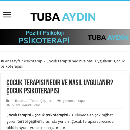
Anasayfa
/
Psikoterapi
/
Çocuk terapisi nedir ve nasıl uygulanır? Çocuk
psikoterapisi
Çocuk terapisi nedir ve nasıl uygulanır?
Çocuk psikoterapisi
Çocuk
Psikoterapi
,
Terapi Çeşitleri
yorumlar kapalı
terapisi
5,609 Görüntüleme
nedir
ve
Çocuk terapisi –
çocuk psikoterapisi
– Türkiyede en çok rağbet
nasıl
gören
terapi çeşitleri
arasında yer alır. Çocuk terapisi sürecinde
uygulanır?
Çocuk
sıklıkla oyun terapisine başvurulur.