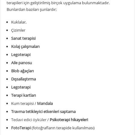
terapileri için geliştirilmiş birçok uygulama bulunmaktadır.
Bunlardan bazıları şunlardır;
Kuklalar,
Çizimler
Sanat terapisi
Kolaj çalışmaları
Legoterapi
Aile panosu
Blob ağaçları
Dışsallaştırma
Legoterapi
Terapi kartları
Kum terapisi /
Mandala
Travma tetikleyici etkenleri saptama
Tedavi edici öyküler
/
Psikoterapi hikayeleri
FotoTerapi
(fotoğrafların terapide kullanılması)