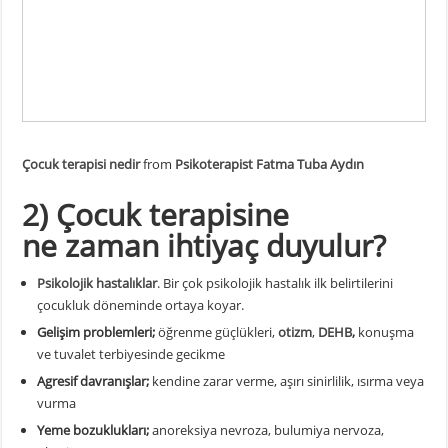
Çocuk terapisi nedir
from
Psikoterapist Fatma Tuba Aydın
2) Çocuk terapisine
ne
zaman ihtiyaç duyulur?
Psikolojik hastalıklar
. Bir çok psikolojik hastalık ilk belirtilerini
çocukluk döneminde ortaya koyar.
Gelişim problemleri;
öğrenme güçlükleri,
otizm
,
DEHB
,
konuşma
ve tuvalet terbiyesinde gecikme
Agresif davranışlar;
kendine zarar verme, aşırı sinirlilik, ısırma veya
vurma
Yeme bozuklukları;
anoreksiya nevroza, bulumiya nervoza,