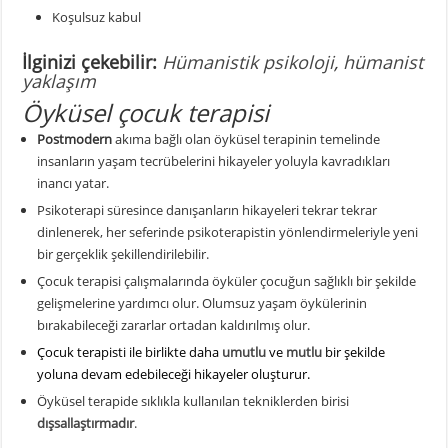
Koşulsuz kabul
İlginizi çekebilir:
Hümanistik psikoloji
,
hümanist
yaklaşım
Öyküsel çocuk terapisi
Postmodern
akıma bağlı olan öyküsel terapinin temelinde
insanların yaşam tecrübelerini hikayeler yoluyla kavradıkları
inancı yatar.
Psikoterapi süresince danışanların hikayeleri tekrar tekrar
dinlenerek, her seferinde psikoterapistin yönlendirmeleriyle yeni
bir gerçeklik şekillendirilebilir.
Çocuk terapisi çalışmalarında öyküler çocuğun sağlıklı bir şekilde
gelişmelerine yardımcı olur. Olumsuz yaşam öykülerinin
bırakabileceği zararlar ortadan kaldırılmış olur.
Çocuk terapisti ile birlikte daha
umutlu
ve
mutlu
bir şekilde
yoluna devam edebileceği hikayeler oluşturur.
Öyküsel terapide sıklıkla kullanılan tekniklerden birisi
dışsallaştırmadır
.