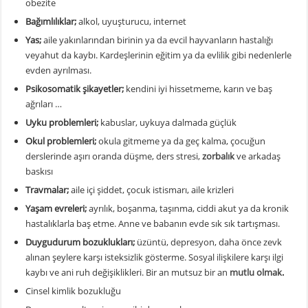
obezite
Bağımlılıklar;
alkol, uyuşturucu, internet
Yas;
aile yakınlarından birinin ya da evcil hayvanların hastalığı
veyahut da kaybı. Kardeşlerinin eğitim ya da evlilik gibi nedenlerle
evden ayrılması.
Psikosomatik şikayetler;
kendini iyi hissetmeme, karın ve baş
ağrıları …
Uyku problemleri;
kabuslar, uykuya dalmada güçlük
Okul problemleri;
okula gitmeme ya da geç kalma, çocuğun
derslerinde aşırı oranda düşme, ders stresi,
zorbalık
ve arkadaş
baskısı
Travmalar;
aile içi şiddet, çocuk istismarı, aile krizleri
Yaşam evreleri;
ayrılık, boşanma, taşınma, ciddi akut ya da kronik
hastalıklarla baş etme. Anne ve babanın evde sık sık tartışması.
Duygudurum bozuklukları;
üzüntü, depresyon, daha önce zevk
alınan şeylere karşı isteksizlik gösterme. Sosyal ilişkilere karşı ilgi
kaybı ve ani ruh değişiklikleri. Bir an mutsuz bir an
mutlu olmak
.
Cinsel kimlik bozukluğu