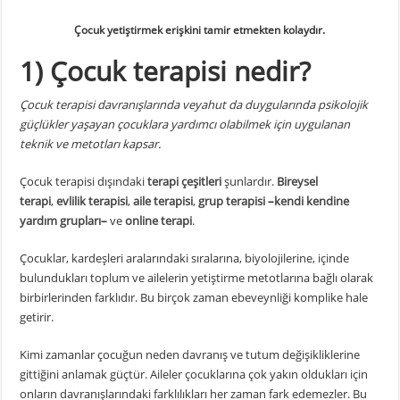
psikoterapisi
için
Çocuk yetiştirmek erişkini tamir etmekten kolaydır.
1) Çocuk terapisi nedir?
Çocuk terapisi d
avranışlarında veyahut da duygularında psikolojik
güçlükler yaşayan çocuklara yardımcı olabilmek için uygulanan
teknik ve metotları kapsar.
Çocuk terapisi dışındaki
terapi çeşitleri
şunlardır.
Bireysel
terapi
,
evlilik terapisi
,
aile terapisi
,
grup terapisi
–
kendi kendine
yardım grupları
–
ve
online terapi
.
Çocuklar, kardeşleri aralarındaki sıralarına, biyolojilerine, içinde
bulundukları toplum ve ailelerin yetiştirme metotlarına bağlı olarak
birbirlerinden farklıdır. Bu birçok zaman ebeveynliği komplike hale
getirir.
Kimi zamanlar çocuğun neden davranış ve tutum değişikliklerine
gittiğini anlamak güçtür. Aileler çocuklarına çok yakın oldukları için
onların davranışlarındaki farklılıkları her zaman fark edemezler. Bu