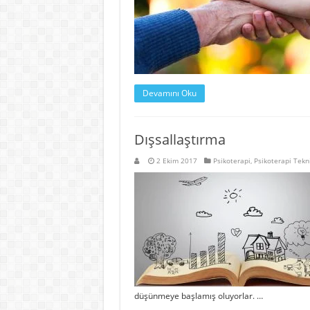
Devamını Oku
Dışsallaştırma
2 Ekim 2017
Psikoterapi
,
Psikoterapi Tekni
düşünmeye başlamış oluyorlar. …