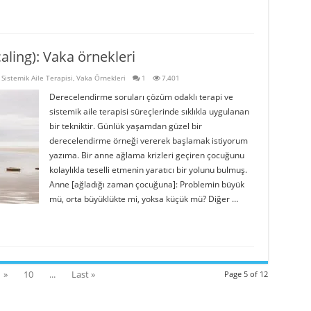
aling): Vaka örnekleri
,
Sistemik Aile Terapisi
,
Vaka Örnekleri
1
7,401
Derecelendirme soruları çözüm odaklı terapi ve
sistemik aile terapisi süreçlerinde sıklıkla uygulanan
bir tekniktir. Günlük yaşamdan güzel bir
derecelendirme örneği vererek başlamak istiyorum
yazıma. Bir anne ağlama krizleri geçiren çocuğunu
kolaylıkla teselli etmenin yaratıcı bir yolunu bulmuş.
Anne [ağladığı zaman çocuğuna]: Problemin büyük
mü, orta büyüklükte mi, yoksa küçük mü? Diğer …
»
10
...
Last »
Page 5 of 12