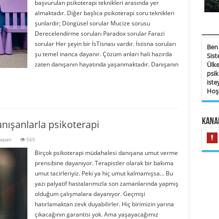
başvurulan psikoterapi teknikleri arasında yer
almaktadır. Diğer başlıca psikoterapi soru teknikleri
şunlardır; Döngüsel sorular Mucize sorusu
___
Derecelendirme soruları Paradox sorular Farazi
sorular Her şeyin bir İsTisnası vardır. İstisna soruları
Ben 
şu temel inanca dayanır. Çözüm anları hali hazırda
Sist
zaten danışanın hayatında yaşanmaktadır. Danışanın
Ülke
psik
ist
Hoş 
Kanal
anışanlarla psikoterapi
apalı
565
ı
Birçok psikoterapi müdahalesi danışana umut verme
la
prensibine dayanıyor. Terapistler olarak bir bakıma
i
umut tacirleriyiz. Peki ya hiç umut kalmamışsa… Bu
yazı palyatif hastalarımızla son zamanlarında yapmış
olduğum çalışmalara dayanıyor. Geçmişi
hatırlamaktan zevk duyabilirler. Hiç birimizin yarına
çıkacağının garantisi yok. Ama yaşayacağımız