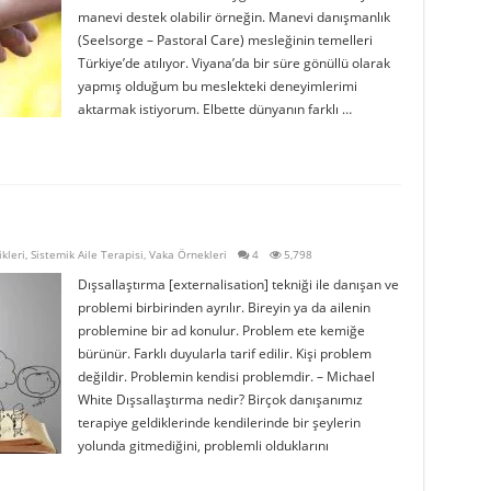
manevi destek olabilir örneğin. Manevi danışmanlık
(Seelsorge – Pastoral Care) mesleğinin temelleri
Türkiye’de atılıyor. Viyana’da bir süre gönüllü olarak
yapmış olduğum bu meslekteki deneyimlerimi
aktarmak istiyorum. Elbette dünyanın farklı …
kleri
,
Sistemik Aile Terapisi
,
Vaka Örnekleri
4
5,798
Dışsallaştırma [externalisation] tekniği ile danışan ve
problemi birbirinden ayrılır. Bireyin ya da ailenin
problemine bir ad konulur. Problem ete kemiğe
bürünür. Farklı duyularla tarif edilir. Kişi problem
değildir. Problemin kendisi problemdir. – Michael
White Dışsallaştırma nedir? Birçok danışanımız
terapiye geldiklerinde kendilerinde bir şeylerin
yolunda gitmediğini, problemli olduklarını