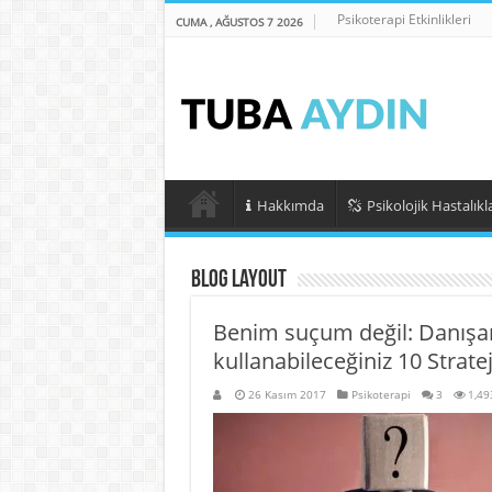
Psikoterapi Etkinlikleri
CUMA , AĞUSTOS 7 2026
Hakkımda
Psikolojik Hastalıkl
Blog Layout
Benim suçum değil: Danışa
kullanabileceğiniz 10 Stratej
26 Kasım 2017
Psikoterapi
3
1,49