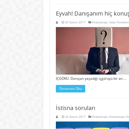
Eyvah! Danışanım hiç kon
25 Kasım 2017
Psikoterapi
,
Vaka Örnekler
İÇGÖRÜ. Danışan yaşadığı içgörüyü bir an …
Devamını Oku
İstisna soruları
25 Kasım 2017
Psikoterapi
,
Psikoterapi Te