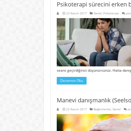
Psikoterapi sürecini erken 
Psi
23 Kasım 2017
Genel
,
Psikoterapi
yor
süre
erk
bır
Ned
çöz
öner
için
seans geçirdiğinizi düşünürsünüz. Hatta danış
Devamını Oku
Manevi danışmanlık (Seels
Ma
22 Kasım 2017
Beğenilenler
,
Genel
yo
da
(S
de
içi