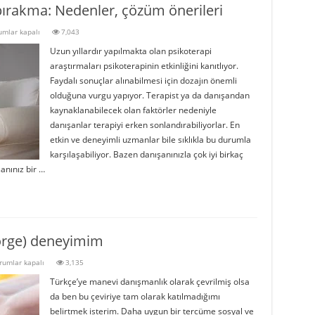
bırakma: Nedenler, çözüm önerileri
koterapi
umlar kapalı
7,043
cini
Uzun yıllardır yapılmakta olan psikoterapi
en
akma:
araştırmaları psikoterapinin etkinliğini kanıtlıyor.
enler,
Faydalı sonuçlar alınabilmesi için dozajın önemli
üm
ileri
olduğuna vurgu yapıyor. Terapist ya da danışandan
kaynaklanabilecek olan faktörler nedeniyle
danışanlar terapiyi erken sonlandırabiliyorlar. En
etkin ve deneyimli uzmanlar bile sıklıkla bu durumla
karşılaşabiliyor. Bazen danışanınızla çok iyi birkaç
anınız bir …
orge) deneyimim
nevi
rumlar kapalı
3,135
nışmanlık
Türkçe’ye manevi danışmanlık olarak çevrilmiş olsa
eelsorge)
neyimim
da ben bu çeviriye tam olarak katılmadığımı
n
belirtmek isterim. Daha uygun bir tercüme sosyal ve