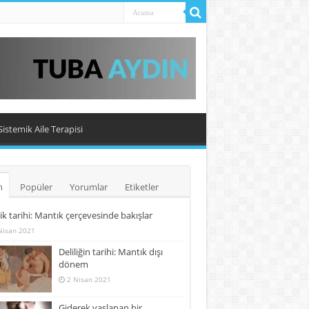
Sistemik Aile Terapisi
n
Popüler
Yorumlar
Etiketler
lik tarihi: Mantık çerçevesinde bakışlar
Nisan 2021
Deliliğin tarihi: Mantık dışı
dönem
2 Nisan 2021
Giderek yaşlanan bir