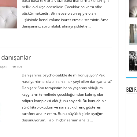
basa basa tekrarlar. Sizi buna inandırmak onun için
belliki oldukça önemlidir. Çocuklarına karşı öfke
püskürmektedir. Bir nebze olsun eşiyle olan
ilişkisinde kendi rolüne işaret etmek istersiniz. Ama
danışanınız sorumluluk almayı şiddetle …
 danışanlar
apalı
769
Danışanınız psycho-babble ile mi konuşuyor? Peki
nasıl yardımcı olabilirsiniz her şeyi bilen danışanlara?
Danışan: Son terapistim bana yaşamış olduğum
Bizi 
kaygıların temelinde çocukluğumdan kalmış olan
ödipus kompleksi olduğunu söyledi. Bu konuda bir
sürü kitap okudum ve narsistik direnç gösteren
tarafımı analiz ettim. Bunu büyük ölçüde aştığımı
düşünüyorum. Tabii hiçbir zaman analiz …