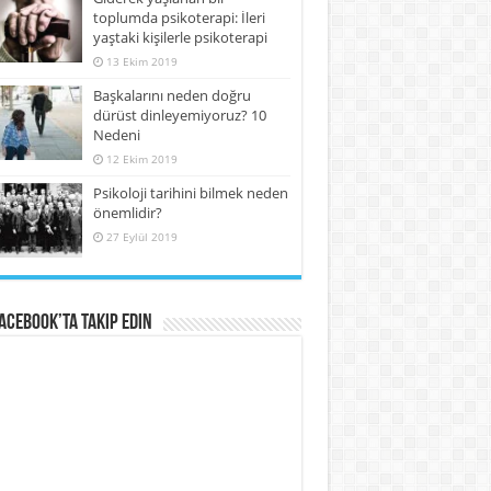
toplumda psikoterapi: İleri
yaştaki kişilerle psikoterapi
13 Ekim 2019
Başkalarını neden doğru
dürüst dinleyemiyoruz? 10
Nedeni
12 Ekim 2019
Psikoloji tarihini bilmek neden
önemlidir?
27 Eylül 2019
Facebook’ta Takip Edin