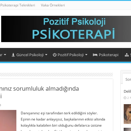
Psikoterapi Teknikleri
Vaka Örnekleri
ar
Güncel Psikoloji
Pozitif Psikoloji
Psikoterapi
So
nınız sorumluluk almadığında
Deli
i
2 
3
Danışanınız eşi tarafından terk edildiğini söyler.
Eşinin ne kadar anlayışsız, başkalarının etkisi altında
kolaylıkla kalabilen biri olduğunu defalarca üstüne