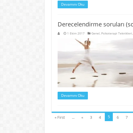
Devamını Oku
Derecelendirme soruları (sc
1 Ekim 2017
Genel
,
Psikoterapi Teknikleri
Devamını Oku
5
« First
...
«
3
4
6
7