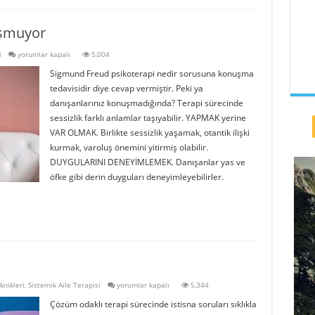
uşmuyor
Eyvah!
i
yorumlar kapalı
5,004
Danışanım
Sigmund Freud psikoterapi nedir sorusuna konuşma
hiç
konuşmuyor
tedavisidir diye cevap vermiştir. Peki ya
için
danışanlarınız konuşmadığında? Terapi sürecinde
sessizlik farklı anlamlar taşıyabilir. YAPMAK yerine
VAR OLMAK. Birlikte sessizlik yaşamak, otantik ilişki
kurmak, varoluş önemini yitirmiş olabilir.
DUYGULARINI DENEYİMLEMEK. Danışanlar yas ve
öfke gibi derin duyguları deneyimleyebilirler.
İstisna
knikleri
,
Sistemik Aile Terapisi
yorumlar kapalı
5,344
soruları
Çözüm odaklı terapi sürecinde istisna soruları sıklıkla
için