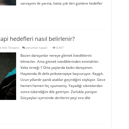
varsayımı ile yarına, hatta çok ileri günlere hedefler
pi hedefleri nasıl belirlenir?
Danışanın
k Aile Terapisi
yorumlar kapalı
4,947
öncelikli
Bazen danışanlar nereye gİtmek İstediklerini
psikoterapi
hedefleri
bilmezler. Ama gitmek istediklerinden emindirler.
nasıl
Vaka örneği 1 Orta yaşlarda kadın danışanım.
belirlenir?
için
Hayatında ilk defa psikoterapiye başvuruyor. Kaygılı.
Uzun yıllardır panik ataklar geçirdiğini söylüyor. Gece
hemen hemen hiç uyumamış. Yaşadığı sıkıntılardan
sonra tükendiğini dile getiriyor. Zorlukla yürüyor.
Gözyaşları içerisinde dertlerini peşi sıra dile