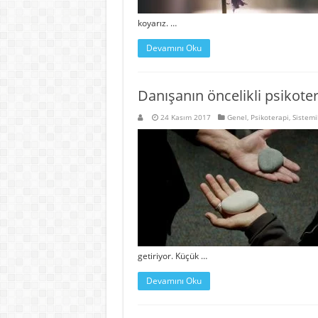
koyarız. …
Devamını Oku
Danışanın öncelikli psikotera
24 Kasım 2017
Genel
,
Psikoterapi
,
Sistemi
getiriyor. Küçük …
Devamını Oku