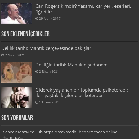
Carl Rogers kimdir? Yaşamı, kariyeri, eserleri,
öğretileri
29 Aralık 2017
Son Eklenen İçerikler
Delilik tarihi: Mantık çerçevesinde bakışlar
2 Nisan 2021
Deliliğin tarihi: Mantık dışı dönem
2 Nisan 2021
Giderek yaşlanan bir toplumda psikoterapi:
İleri yaştaki kişilerle psikoterapi
13 Ekim 2019
Son Yorumlar
Isiahvor: MaxMedHub https://maxmedhub.top/# cheap online
pharmacy...