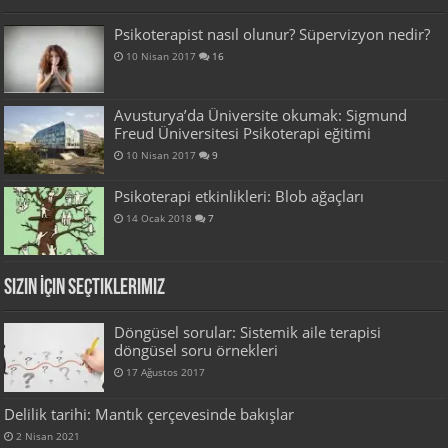
Psikoterapist nasıl olunur? Süpervizyon nedir?
10 Nisan 2017
16
Avusturya’da Üniversite okumak: Sigmund
Freud Üniversitesi Psikoterapi eğitimi
10 Nisan 2017
9
Psikoterapi etkinlikleri: Blob ağaçları
14 Ocak 2018
7
Sizin İçin Seçtiklerimiz
Döngüsel sorular: Sistemik aile terapisi
döngüsel soru örnekleri
17 Ağustos 2017
Delilik tarihi: Mantık çerçevesinde bakışlar
2 Nisan 2021