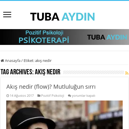
Anasayfa
/
Etiket:
akış nedir
Tag Archives:
akış nedir
Akış nedir (flow)? Mutluluğun sırrı
Akış
14 Ağustos 2017
Pozitif Psikoloji
yorumlar kapalı
nedir
(flow)?
Mutluluğun
sırrı
için